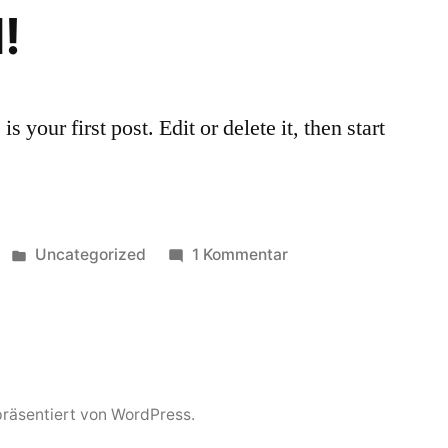
!
your first post. Edit or delete it, then start
Veröffentlicht
zu
Uncategorized
1 Kommentar
in
Hello
world!
präsentiert von WordPress.